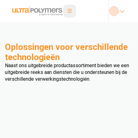
Oplossingen voor verschillende
technologieën
Naast ons uitgebreide productassortiment bieden we een
uitgebreide reeks aan diensten die u ondersteunen bij de
verschillende verwerkingstechnologiën.
Extrusie Geblazen Folie
Spuitgietblazen
Extrusie Vezel
Extrusion Cast Film
Extrusion Blow Moulding
Extrusie Sheet
Injection Stretch Blow Moulding
Triple Bubble
Extrusie profiel
Pijpextrusie
Extrusie Coating
Multi Spuitgieten
Rotatiegieten
Thermovormen
Compressiegieten
Overmolding
Double Bubble
Draad- en kabelextrusie
Extrusie schuim
Biaxiaal georiënteerde folie
Hot Dipping
3D printen
Kalanderen
Extrusie
Compounderen
Spuitgieten
Andere