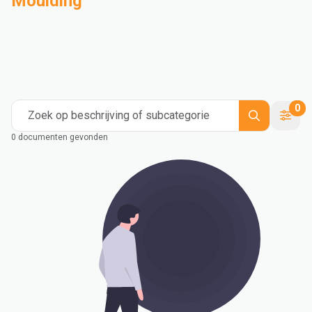
Moulding
Compounderen
Industrieel
Medical and Healthcare
Mass Transportation
Flexible Packaging
Rigid Packaging
Consumer Goods
Building & Construction
0
Zoek op beschrijving of subcategorie
0 documenten gevonden