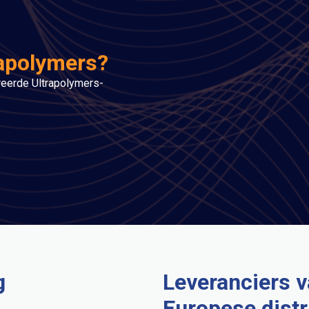
rapolymers?
treerde Ultrapolymers-
g
Leveranciers v
Europese distr