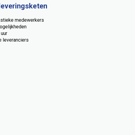
leveringsketen
gistieke medewerkers
ogelijkheden
 uur
e leveranciers