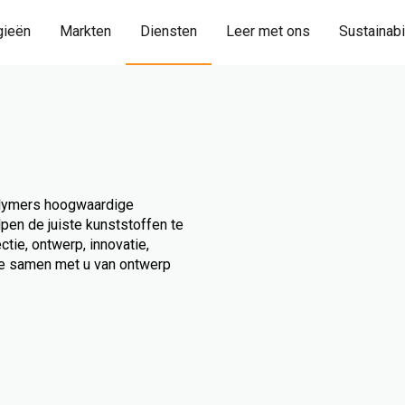
gieën
Markten
Diensten
Leer met ons
Sustainabi
olymers hoogwaardige
pen de juiste kunststoffen te
tie, ontwerp, innovatie,
e samen met u van ontwerp
e oplossingen
Technische ondersteuni