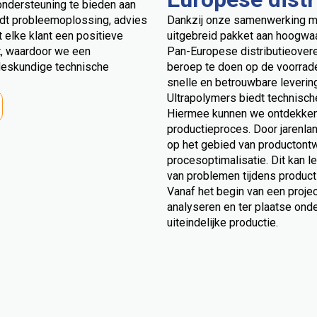
ondersteuning te bieden aan
edt probleemoplossing, advies
Dankzij onze samenwerking m
t elke klant een positieve
uitgebreid pakket aan hoogwaa
lt, waardoor we een
Pan-Europese distributieover
 deskundige technische
beroep te doen op de voorrade
snelle en betrouwbare levering
Ultrapolymers biedt technisc
Hiermee kunnen we ontdekken 
productieproces. Door jarenla
op het gebied van productontw
procesoptimalisatie. Dit kan 
van problemen tijdens product
Vanaf het begin van een proje
analyseren en ter plaatse ond
uiteindelijke productie.