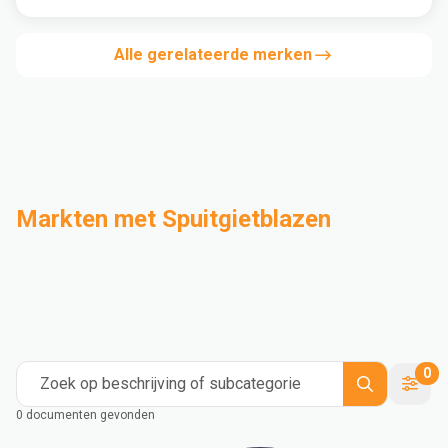
Alle gerelateerde merken
Markten met Spuitgietblazen
Compounderen
Industrieel
Medical and Healthcare
Mass Transportation
Flexible Packaging
Rigid Packaging
Consumer Goods
Building & Construction
0
Zoek op beschrijving of subcategorie
0 documenten gevonden