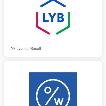
LYB LyondellBasell