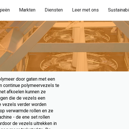
gieën
Markten
Diensten
Leer met ons
Sustainabi
olymeer door gaten met een
om continue polymeervezels te
het afkoelen kunnen ze
ijgen die de vezels een
de vezels verder worden
 op verwarmde rollen en ze
achine - de ene set rollen
rdoor de vezels uitrekken in