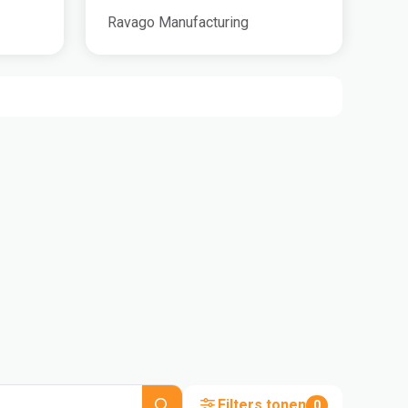
Ravago Manufacturing
Filters tonen
0