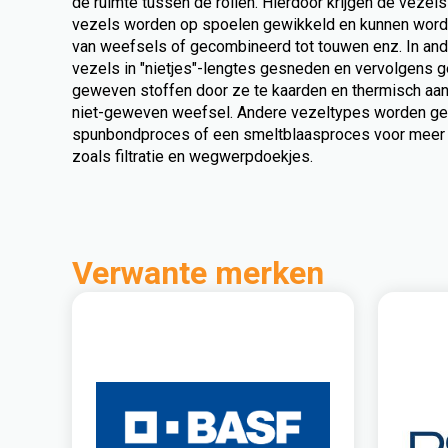
de ruimte tussen de rollen. Hierdoor krijgen de vezel
vezels worden op spoelen gewikkeld en kunnen word
van weefsels of gecombineerd tot touwen enz. In an
vezels in "nietjes"-lengtes gesneden en vervolgens g
geweven stoffen door ze te kaarden en thermisch aan 
niet-geweven weefsel. Andere vezeltypes worden ge
spunbondproces of een smeltblaasproces voor meer 
zoals filtratie en wegwerpdoekjes.
Verwante merken