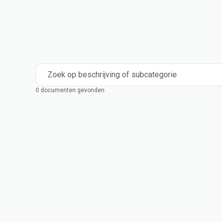
Compounderen
Industrieel
Medical and Healthcare
Mass Transportation
Flexible Packaging
Rigid Packaging
Consumer Goods
Building & Construction
Zoek op beschrijving of subcategorie
0 documenten gevonden