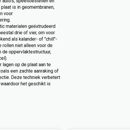
 auto's, speeltoestellen en
 plaat is in geomembranen,
en voor
ring.
stic materialen geëxtrudeerd
estal drie of vier, om voor
end als kalander- of "chill"-
 rollen niet alleen voor de
n de oppervlaktestructuur,
el).
 lagen op de plaat aan te
oals een zachte aanraking of
ectie. Deze techniek verbetert
, waardoor het geschikt is