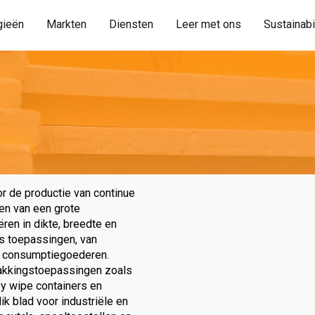
gieën
Markten
Diensten
Leer met ons
Sustainabi
or de productie van continue
en van een grote
ren in dikte, breedte en
ks toepassingen, van
n consumptiegoederen.
akkingstoepassingen zoals
by wipe containers en
k blad voor industriële en