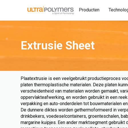
Producten
Technolo
Extrusie Sheet
Plaatextrusie is een veelgebruikt productieproces vo
platen thermoplastische materialen. Deze platen kunn
verscheidenheid van materialen worden gemaakt, varië
oppervlakteafwerking, en worden gebruikt in een ree
verpakking en auto-onderdelen tot bouwmaterialen e
De dunnere diktes worden gethermoformeerd in verp
drinkbekers, voedeselcontainers, groenteschalen, ba
margarine kuipjes. Een ander marktsegment gebruikt di