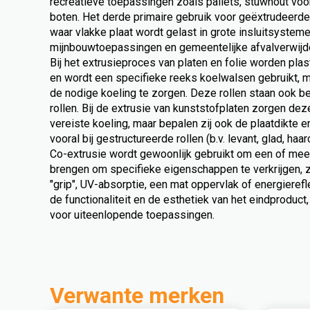
recreatieve toepassingen zoals pallets, stuwhout voor
boten. Het derde primaire gebruik voor geëxtrudeerde
waar vlakke plaat wordt gelast in grote insluitsystem
mijnbouwtoepassingen en gemeentelijke afvalverwijde
Bij het extrusieproces van platen en folie worden pla
en wordt een specifieke reeks koelwalsen gebruikt, me
de nodige koeling te zorgen. Deze rollen staan ook bek
rollen. Bij de extrusie van kunststofplaten zorgen deze
vereiste koeling, maar bepalen zij ook de plaatdikte e
vooral bij gestructureerde rollen (b.v. levant, glad, haarc
Co-extrusie wordt gewoonlijk gebruikt om een of meer
brengen om specifieke eigenschappen te verkrijgen, z
"grip", UV-absorptie, een mat oppervlak of energierefl
de functionaliteit en de esthetiek van het eindproduct
voor uiteenlopende toepassingen.
Verwante merken