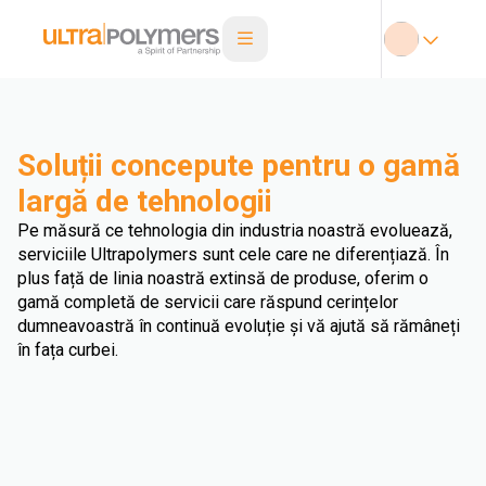
Soluții concepute pentru o gamă
largă de tehnologii
Pe măsură ce tehnologia din industria noastră evoluează,
serviciile Ultrapolymers sunt cele care ne diferențiază. În
plus față de linia noastră extinsă de produse, oferim o
gamă completă de servicii care răspund cerințelor
dumneavoastră în continuă evoluție și vă ajută să rămâneți
în fața curbei.
Film suflat prin extrudare
Turnare prin injecție și suflare
Extrudare Fibre
Film turnat prin extrudare
Extrudare prin suflare
Foaie de extrudare
Turnare prin injecție și suflare
Bulă triplă
Profil de extrudare
Țeavă de extrudare
Stratificare prin extrudare
Turnare prin injecție multiplă
Rotoformare
Termoformare
Turnarea prin compresie
Supramulaj
Bulă dublă
Extrudare de sârmă și cablu
Spumă extrudată
Extrudare film orientată biaxial
Galvanizare
Imprimare 3D
Calandrare
Stratificare prin extrudare
Compounding
Turnare prin injecție
Altele