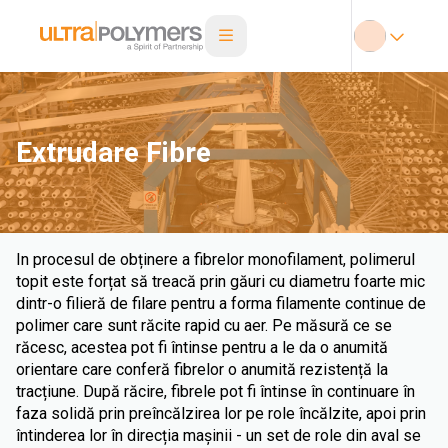
Extrudare Fibre
In procesul de obținere a fibrelor monofilament, polimerul
topit este forțat să treacă prin găuri cu diametru foarte mic
dintr-o filieră de filare pentru a forma filamente continue de
polimer care sunt răcite rapid cu aer. Pe măsură ce se
răcesc, acestea pot fi întinse pentru a le da o anumită
orientare care conferă fibrelor o anumită rezistență la
tracțiune. După răcire, fibrele pot fi întinse în continuare în
faza solidă prin preîncălzirea lor pe role încălzite, apoi prin
întinderea lor în direcția mașinii - un set de role din aval se