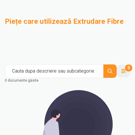
Piețe care utilizează Extrudare Fibre
Compounding
Industrial
Medical and Healthcare
Mass Transportation
Flexible Packaging
Rigid Packaging
Consumer Goods
Building & Construction
0
Cauta dupa descriere sau subcategorie
0 documente găsite