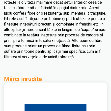
rotește la o viteză mai mare decât setul anterior, ceea ce
face ca fibrele să se întindă în spațiul dintre role. Acest
lucru conferă fibrelor o rezistență suplimentară la tracțiune.
Fibrele sunt înfășurate pe bobine și pot fi utilizate pentru a
fi țesute în țesături, precum și combinate în frânghii etc. În
alte aplicații, fibrele sunt tăiate în lungimi de "capse" și apoi
combinate în țesături nețesute prin procese de cardare și
prin lipire termică în țesătura nețesută. Alte tipuri de fibre
sunt produse printr-un proces de filare-lipire sau prin
suflare prin topire pentru aplicații mai specifice, cum ar fi
filtrarea și șervețelele de unică folosință.
Mărci înrudite