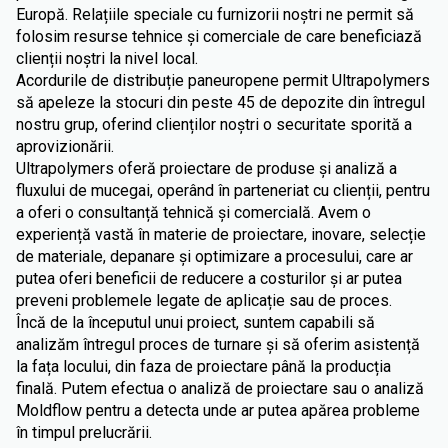
Europă. Relațiile speciale cu furnizorii noștri ne permit să
folosim resurse tehnice și comerciale de care beneficiază
clienții noștri la nivel local.
Acordurile de distribuție paneuropene permit Ultrapolymers
să apeleze la stocuri din peste 45 de depozite din întregul
nostru grup, oferind clienților noștri o securitate sporită a
aprovizionării.
Ultrapolymers oferă proiectare de produse și analiză a
fluxului de mucegai, operând în parteneriat cu clienții, pentru
a oferi o consultanță tehnică și comercială. Avem o
experiență vastă în materie de proiectare, inovare, selecție
de materiale, depanare și optimizare a procesului, care ar
putea oferi beneficii de reducere a costurilor și ar putea
preveni problemele legate de aplicație sau de proces.
Încă de la începutul unui proiect, suntem capabili să
analizăm întregul proces de turnare și să oferim asistență
la fața locului, din faza de proiectare până la producția
finală. Putem efectua o analiză de proiectare sau o analiză
Moldflow pentru a detecta unde ar putea apărea probleme
în timpul prelucrării.