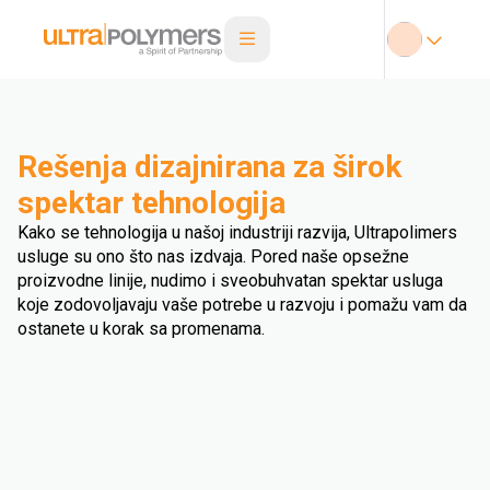
Rešenja dizajnirana za širok
spektar tehnologija
Kako se tehnologija u našoj industriji razvija, Ultrapolimers
usluge su ono što nas izdvaja. Pored naše opsežne
proizvodne linije, nudimo i sveobuhvatan spektar usluga
koje zodovoljavaju vaše potrebe u razvoju i pomažu vam da
ostanete u korak sa promenama.
Duvani film
Injection Blow Moulding
Ekstrudiranje vlakana
Ekstrudirani ravni film
Extrusion Blow Moulding
Ekstrudirana ploča
Injection Stretch Blow Moulding
Triple Bubble
Ekstruzija profila
Ekstruzija cevi
Extrusion Coating
Multi injection moulding
Rotomolding
Termoformiranje
Compression Molding
Overmolding
Double Bubble
Ekstruzija žice i kabla
Ekstruziona pena
Ekstrudiranje BOPP
Hot Dipping
3D štampanje
Calendering
Ekstruzija
Kompaundiranje
Brizganje
Drugi