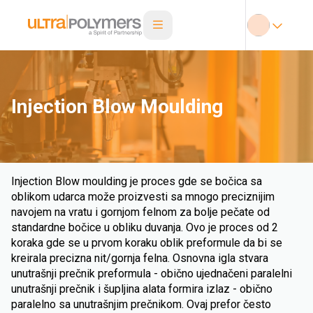
Injection Blow Moulding
Injection Blow moulding je proces gde se bočica sa
oblikom udarca može proizvesti sa mnogo preciznijim
navojem na vratu i gornjom felnom za bolje pečate od
standardne bočice u obliku duvanja. Ovo je proces od 2
koraka gde se u prvom koraku oblik preformule da bi se
kreirala precizna nit/gornja felna. Osnovna igla stvara
unutrašnji prečnik preformula - obično ujednačeni paralelni
unutrašnji prečnik i šupljina alata formira izlaz - obično
paralelno sa unutrašnjim prečnikom. Ovaj prefor često