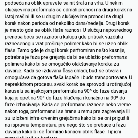
podseća na oblik epruvete sa nit šrafa na vrhu. U nekim
slučajevima preformula se odmah prenosi na drugi korak na
istoj mašini ili se u drugim slučajevima prenosi na drugi
korak nakon perioda od nekoliko dana/nedelja. Drugi korak
je mesto gde se oblik flaše raznosi. U slučaju neposrednog
prenosa boca se raznosi u kalupu gde pritisak vazduha
raznesenog u vrat proširuje polimer kako bi se uzeo oblik
flaše. Tamo gde je drugi korak perfromiran nešto kasnije,
potrebna je faza pre grejanja da bi se ublažio preformans
polimera kako bi se omogućilo olakšavanje koraka za
duvanje. Kada se izduvana flaša ohladi, buđ se otvara i
omogućava da gotova flaša ispaše i bude transportovana. U
neprekidnom procesu, svaki korak se sprovodi u rotirajućoj
karuselu sa injekcijom preformula na 90º do faze duvanja
koja je opet na 90º do faze hlađenja i konačno na 90º do
faze izbacivanja. Kada se preformans raznese neko vreme
nakon toga, preformansi se hrane u rernu pre zagrevanja ili
su izloženi infra-crvenim grejačima kako bi se oni prigušili
na ispravnu temperaturu, pre nego što se prebace u fazu
duvanja kako bi se formirao konačni oblik flaše. Tipični