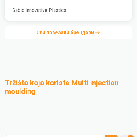
Sabic Innovative Plastics
Сви повезани брендови
Tržišta koja koriste Multi injection
moulding
Industrijski
Kompaundiranje
Medical and Healthcare
Mass Transportation
Flexible Packaging
Rigid Packaging
Consumer Goods
Building & Construction