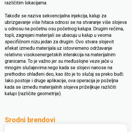
različitim lokacijama.
Takođe se naziva sekvencijalna injekcija, kalup za
ubrizgavanje više hitaca odnosi se na stvaranje više slojeva
u odnosu na početnu osu početnog kalupa. Drugim rečima,
topli, zagrejani materijali se ubacuju u kalup u veoma
specifičnom nizu jedan za drugim. Ovo stvara slojevit
efekat između materijala uz istovremeno održavanje
relativno visokoenergetskih interakcija na materijalnim
granicama. To je važno jer su međuslojne veze jače u
mnogim slučajevima nego kada se slojevi nanose na
prethodno ohlađeni deo, kao što je to slučaj sa preko buđi.
Iako postoje i druge aplikacije, ova operacija je poželjna
kada se između materijalnih slojeva priželjkuje različiti
kalupi (različite geometrije).
Srodni brendovi