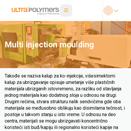
Multi injection moulding
Takođe se naziva kalup za ko-injekcije, višesimektorni
kalup za ubrizgavanje opisuje umetanje više plastičnih
materijala ubrizganih istovremeno, za razliku od stavljanja
jednog materijala kao dodatnog sloja u odnosu na drugi.
Drugim rečima, stvara strukturu nalik sendvičima gde oba
materijala se međusobno oblikuju kao disimilarna tečnost, i
postoje u takvom stanju u isto vreme. U odnosu na deo
centra, materijali se mogu ubrizgavati koncentrično
koristeći isti buđ/kapiju ili regionalno koristeći kapije na