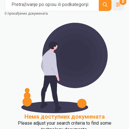
0
Pretraživanje po opisu ili podkategoriji
0 пронађених докумената
Нема доступних докумената
Please adjust your search criteria to find some