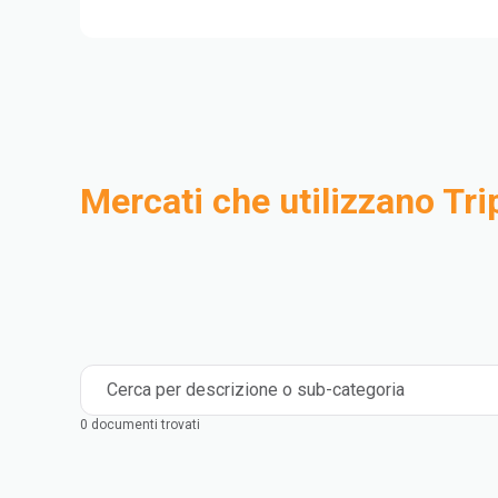
Mercati che utilizzano Trip
Compounding
Industriale
Medical and Healthcare
Mass Transportation
Flexible Packaging
Rigid Packaging
Consumer Goods
Building & Construction
Cerca per descrizione o sub-categoria
0 documenti trovati