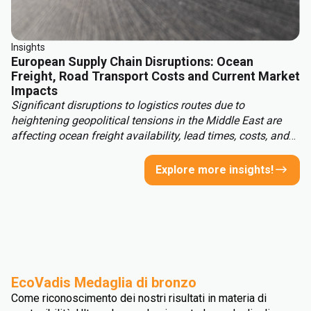
Insights
European Supply Chain Disruptions: Ocean
Freight, Road Transport Costs and Current Market
Impacts
Significant disruptions to logistics routes due to
heightening geopolitical tensions in the Middle East are
affecting ocean freight availability, lead times, costs, and
insurance conditions for materials moving into Europe
from Asia, the Middle East, and other regions. With this,
Explore more insights!
European read transport costs are rising due to higher fuel
prices, tightening carrier capacity and structural market
changes.
EcoVadis Medaglia di bronzo
Come riconoscimento dei nostri risultati in materia di