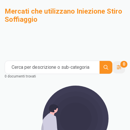
Mercati che utilizzano Iniezione Stiro
Soffiaggio
Compounding
Industriale
Medical and Healthcare
Mass Transportation
Flexible Packaging
Rigid Packaging
Consumer Goods
Building & Construction
0
Cerca per descrizione o sub-categoria
0 documenti trovati