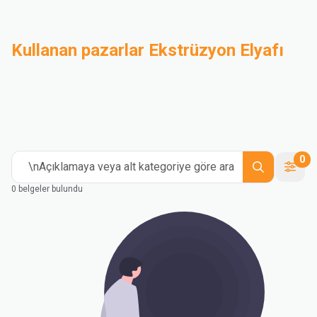
Kullanan pazarlar Ekstrüzyon Elyafı
Bileşik
Endüstriyel
Medical and Healthcare
Mass Transportation
Flexible Packaging
Rigid Packaging
Consumer Goods
Building & Construction
0
\nAçıklamaya veya alt kategoriye göre ara
0 belgeler bulundu