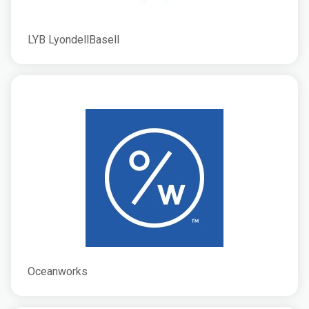
LYB LyondellBasell
Oceanworks