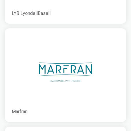
LYB LyondellBasell
Marfran