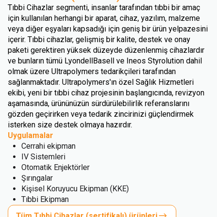
Tıbbi Cihazlar segmenti, insanlar tarafından tıbbi bir amaç
için kullanılan herhangi bir aparat, cihaz, yazılım, malzeme
veya diğer eşyaları kapsadığı için geniş bir ürün yelpazesini
içerir. Tıbbi cihazlar, gelişmiş bir kalite, destek ve onay
paketi gerektiren yüksek düzeyde düzenlenmiş cihazlardır
ve bunların tümü LyondellBasell ve Ineos Styrolution dahil
olmak üzere Ultrapolymers tedarikçileri tarafından
sağlanmaktadır. Ultrapolymers'ın özel Sağlık Hizmetleri
ekibi, yeni bir tıbbi cihaz projesinin başlangıcında, revizyon
aşamasında, ürününüzün sürdürülebilirlik referanslarını
gözden geçirirken veya tedarik zincirinizi güçlendirmek
isterken size destek olmaya hazırdır.
Uygulamalar
Cerrahi ekipman
IV Sistemleri
Otomatik Enjektörler
Şırıngalar
Kişisel Koruyucu Ekipman (KKE)
Tıbbi Ekipman
Tüm Tıbbi Cihazlar (sertifikalı) ürünleri