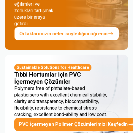
eğilimleri ve
zorlukları tartışmak
üzere bir araya
getirdi.
Ortaklarımızın neler söylediğini öğrenin
Sustainable Solutions for Healthcare
Tıbbi Hortumlar için PVC
İçermeyen Çözümler
Polymers free of phthalate-based
plasticisers with excellent chemical stability,
clarity and transparency, biocompatibility,
flexibility, resistance to chemical stress
cracking, excellent bond-ability and low cost.
PVC İçermeyen Polimer Çözümlerimizi Keşfedin