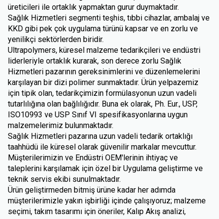
üreticileri ile ortaklık yapmaktan gurur duymaktadır.
Sağlık Hizmetleri segmenti teşhis, tıbbi cihazlar, ambalaj ve
KKD gibi pek çok uygulama türünü kapsar ve en zorlu ve
yenilikçi sektörlerden biridir.
Ultrapolymers, küresel malzeme tedarikçileri ve endüstri
liderleriyle ortaklık kurarak, son derece zorlu Sağlık
Hizmetleri pazarının gereksinimlerini ve düzenlemelerini
karşılayan bir dizi polimer sunmaktadır. Ürün yelpazemiz
için tipik olan, tedarikçimizin formülasyonun uzun vadeli
tutarlılığına olan bağlılığıdır. Buna ek olarak, Ph. Eur., USP,
ISO10993 ve USP Sınıf VI spesifikasyonlarına uygun
malzemelerimiz bulunmaktadır.
Sağlık Hizmetleri pazarına uzun vadeli tedarik ortaklığı
taahhüdü ile küresel olarak güvenilir markalar mevcuttur.
Müşterilerimizin ve Endüstri OEM'lerinin ihtiyaç ve
taleplerini karşılamak için özel bir Uygulama geliştirme ve
teknik servis ekibi sunulmaktadır.
Ürün geliştirmeden bitmiş ürüne kadar her adımda
müşterilerimizle yakın işbirliği içinde çalışıyoruz; malzeme
seçimi, takım tasarımı için öneriler, Kalıp Akış analizi,