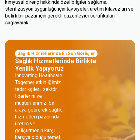
kimyasal direnç hakkında özel bilgiler sağlama,
sterilizasyon uygunluğu için tavsiyeler, üretim kılavuzları ve
belirli bir pazar için gerekli düzenleyici sertifikaları
sağlayarak.
Sağlık Hizmetlerinde En Son Görüşler
Sağlık Hizmetlerinde Birlikte
Yenilik Yapıyoruz
Innovating Healthcare
Together etkinliğimiz
tedarikçileri, sektör
liderlerini ve
müşterilerimizi bir
araya getirerek sağlık
hizmetleri pazarında
üretim ve
geliştirmenin karşı
karşıya olduğu temel