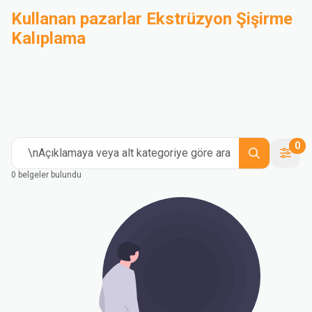
Kullanan pazarlar Ekstrüzyon Şişirme
Kalıplama
Bileşik
Endüstriyel
Medical and Healthcare
Mass Transportation
Flexible Packaging
Rigid Packaging
Consumer Goods
Building & Construction
0
\nAçıklamaya veya alt kategoriye göre ara
0 belgeler bulundu