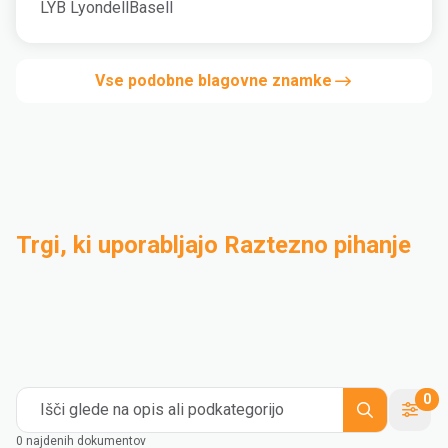
LYB LyondellBasell
Vse podobne blagovne znamke
Trgi, ki uporabljajo Raztezno pihanje
Industrijske aplikacije
Kompaundiranje
Medical and Healthcare
Mass Transportation
Flexible Packaging
Rigid Packaging
Consumer Goods
Building & Construction
0
Išči glede na opis ali podkategorijo
0 najdenih dokumentov