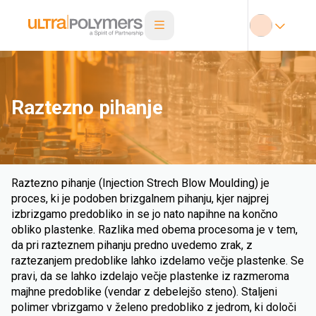
Raztezno pihanje
Raztezno pihanje (Injection Strech Blow Moulding) je
proces, ki je podoben brizgalnem pihanju, kjer najprej
izbrizgamo predobliko in se jo nato napihne na končno
obliko plastenke. Razlika med obema procesoma je v tem,
da pri razteznem pihanju predno uvedemo zrak, z
raztezanjem predoblike lahko izdelamo večje plastenke. Se
pravi, da se lahko izdelajo večje plastenke iz razmeroma
majhne predoblike (vendar z debelejšo steno). Staljeni
polimer vbrizgamo v želeno predobliko z jedrom, ki določi