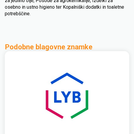
za jedilno olje, Posode za agrokemikalije, Izdelki za
osebno in ustno higieno ter Kopalniški dodatki in toaletne
potrebščine.
Podobne blagovne znamke