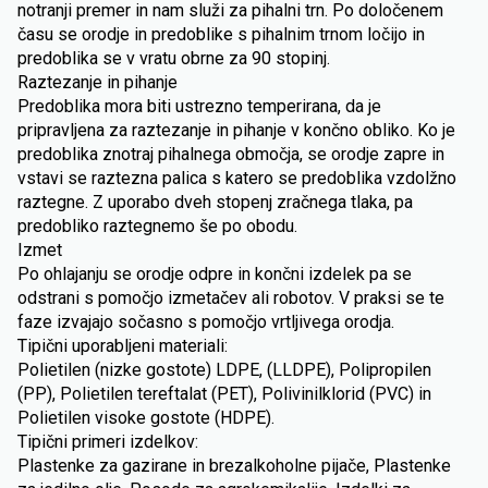
notranji premer in nam služi za pihalni trn. Po določenem
času se orodje in predoblike s pihalnim trnom ločijo in
predoblika se v vratu obrne za 90 stopinj.
Raztezanje in pihanje
Predoblika mora biti ustrezno temperirana, da je
pripravljena za raztezanje in pihanje v končno obliko. Ko je
predoblika znotraj pihalnega območja, se orodje zapre in
vstavi se raztezna palica s katero se predoblika vzdolžno
raztegne. Z uporabo dveh stopenj zračnega tlaka, pa
predobliko raztegnemo še po obodu.
Izmet
Po ohlajanju se orodje odpre in končni izdelek pa se
odstrani s pomočjo izmetačev ali robotov. V praksi se te
faze izvajajo sočasno s pomočjo vrtljivega orodja.
Tipični uporabljeni materiali:
Polietilen (nizke gostote) LDPE, (LLDPE), Polipropilen
(PP), Polietilen tereftalat (PET), Polivinilklorid (PVC) in
Polietilen visoke gostote (HDPE).
Tipični primeri izdelkov:
Plastenke za gazirane in brezalkoholne pijače, Plastenke