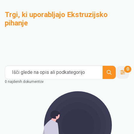
Trgi, ki uporabljajo Ekstruzijsko
pihanje
Industrijske aplikacije
Kompaundiranje
Medical and Healthcare
Mass Transportation
Flexible Packaging
Rigid Packaging
Consumer Goods
Building & Construction
0
Išči glede na opis ali podkategorijo
0 najdenih dokumentov