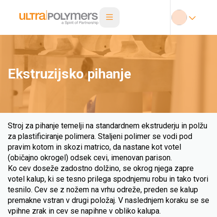
Ekstruzijsko pihanje
Stroj za pihanje temelji na standardnem ekstruderju in polžu
za plastificiranje polimera. Staljeni polimer se vodi pod
pravim kotom in skozi matrico, da nastane kot votel
(običajno okrogel) odsek cevi, imenovan parison.
Ko cev doseže zadostno dolžino, se okrog njega zapre
votel kalup, ki se tesno prilega spodnjemu robu in tako tvori
tesnilo. Cev se z nožem na vrhu odreže, preden se kalup
premakne vstran v drugi položaj. V naslednjem koraku se se
vpihne zrak in cev se napihne v obliko kalupa.