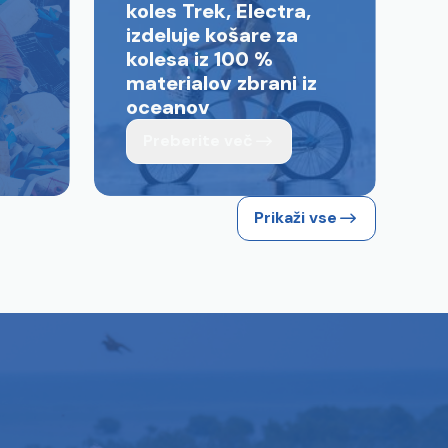
koles Trek, Electra,
izdeluje košare za
kolesa iz 100 %
materialov zbrani iz
oceanov
Preberite več
Prikaži vse