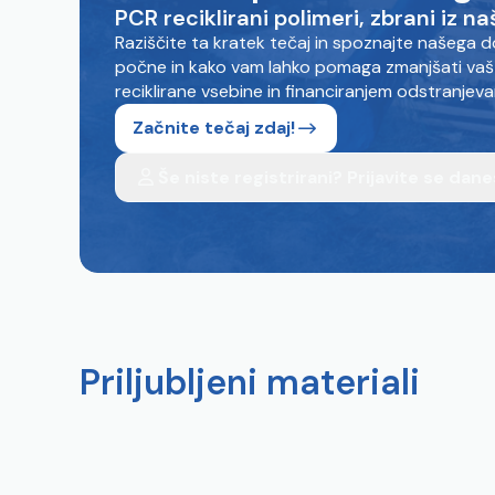
PCR reciklirani polimeri, zbrani iz n
Raziščite ta kratek tečaj in spoznajte našega 
počne in kako vam lahko pomaga zmanjšati vaš p
reciklirane vsebine in financiranjem odstranjev
Začnite tečaj zdaj!
Še niste registrirani? Prijavite se dane
Priljubljeni materiali