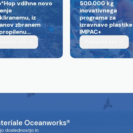
p*Hop vdihne novo
500.000 kg
jenje
inovativnega
kliranemu, iz
programa za
anov zbranem
izravnavo plastike
propilenu...
IMPAC+
eberite več
Preberite več
teriale Oceanworks®
jo doslednostjo in