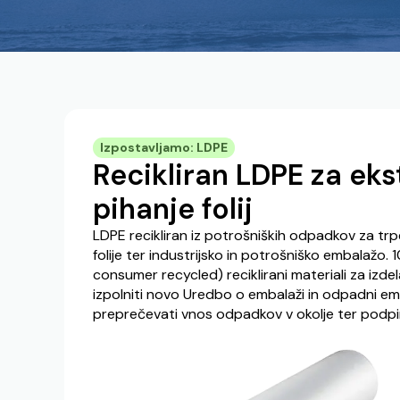
Izpostavljamo: LDPE
Recikliran LDPE za ekst
pihanje folij
LDPE recikliran iz potrošniških odpadkov za trp
folije ter industrijsko in potrošniško embalažo
consumer recycled) reciklirani materiali za izdela
izpolniti novo Uredbo o embalaži in odpadni em
preprečevati vnos odpadkov v okolje ter podp