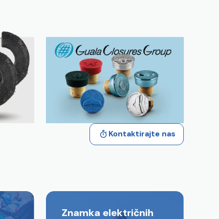
Kontaktirajte nas
Znamka električnih