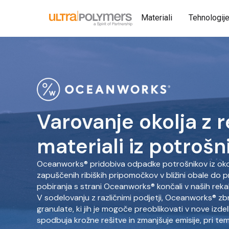
Materiali
Tehnologij
Varovanje okolja z r
materiali iz potroš
Oceanworks® pridobiva odpadke potrošnikov iz oko
zapuščenih ribiških pripomočkov v bližini obale do p
pobiranja s strani Oceanworks® končali v naših rekah
V sodelovanju z različnimi podjetji, Oceanworks® z
granulate, ki jih je mogoče preoblikovati v nove izdel
spodbuja krožne rešitve in zmanjšuje emisije, pri tem