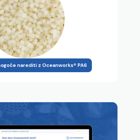
e mogoče narediti z Oceanworks® PA6