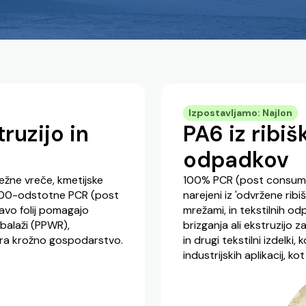
Izpostavljamo: Najlon
ruzijo in
PA6 iz ribiš
odpadkov
ežne vreče, kmetijske
100% PCR (post consumer 
. 100-odstotne PCR (post
narejeni iz 'odvržene rib
vo folij
pomagajo
mrežami, in tekstilnih od
balaži (PPWR),
brizganja ali ekstruzijo 
ira krožno gospodarstvo.
in drugi tekstilni izdelki,
industrijskih aplikacij, ko