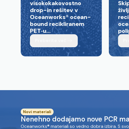
visokokakovostno
Ski
drop-in rešitev v
živl
Oceanworks
®
ocean-
reci
bound recikliranem
oce
PET‑u...
poli
Preberite več
Pr
Novi materiali
Nenehno dodajamo nove PCR ma
Oceanworks® materiali so vedno dobra izbira. S svo