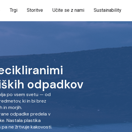
e
Trgi
Storitve
Učite se z nami
Sustainability
ecikliranimi
niških odpadkov
lja po vsem svetu — od
redmetov, ki in bi brez
 in morjih.
brane odpadke predela v
ke. Nastala plastika
 pa ne žrtvuje kakovosti.