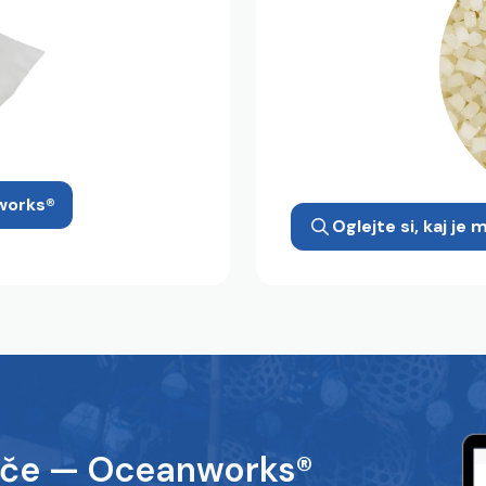
nworks®
Oglejte si, kaj j
ače — Oceanworks®