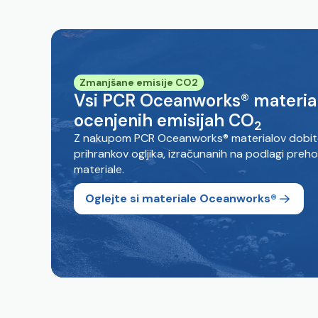
Zmanjšane emisije CO2
Vsi PCR Oceanworks® material
ocenjenih emisijah CO
2
Z nakupom PCR Oceanworks® materialov dobit
prihrankov ogljika, izračunanih na podlagi preho
materiale.
Oglejte si materiale Oceanworks®