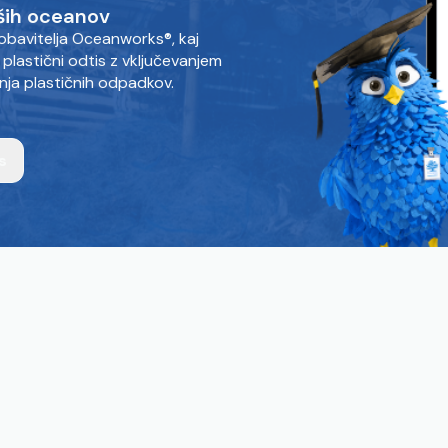
aših oceanov
dobavitelja Oceanworks®, kaj
lastični odtis z vključevanjem
anja plastičnih odpadkov.
s