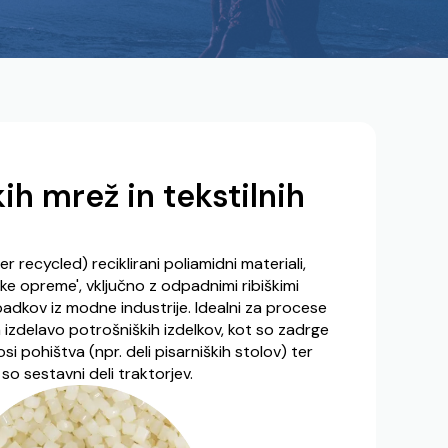
kih mrež in tekstilnih
recycled) reciklirani poliamidni materiali,
iške opreme', vključno z odpadnimi ribiškimi
padkov iz modne industrije. Idealni za procese
za izdelavo potrošniških izdelkov, kot so zadrge
 kosi pohištva (npr. deli pisarniških stolov) ter
t so sestavni deli traktorjev.