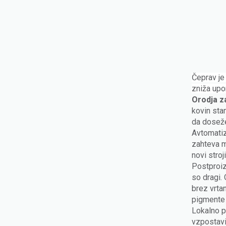
Čeprav je
zniža upo
Orodja z
kovin sta
da doseže
Avtomatiz
zahteva m
novi stroj
Postproiz
so dragi.
brez vrta
pigmente 
Lokalno p
vzpostavi