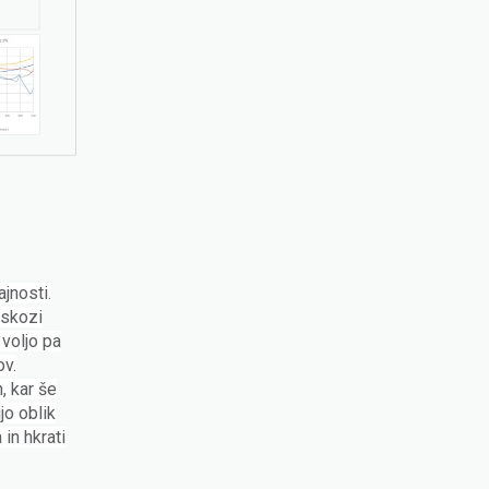
jnosti.
 skozi
 voljo pa
ov.
, kar še
jo oblik
in hkrati