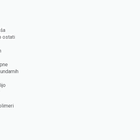
aša
 ostati
n
upne
kundarnih
ijo
v
olimeri