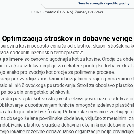
DOMO Chemicals (2025)
Zamenjava kovin
Optimizacija stroškov in dobavne verige
 surovina kovin pogosto cenejša od plastike, skupni strošek na 
raba sodobnih inženirskih termoplastov:
a polimere
so cenovno ugodnejša kot za kovine. Orodja za obde
nejo več za izdelavo in jih je za nekatere postopke treba večkrat 
jo enako proizvodnjo kot orodje za polimerne procese.
acija proizvodnje z modernimi brizgalnimi stroji in pomožnimi ro
alo ali nič človeškega posredovanja. Stroji za obdelavo plastike 
i pa so zelo energetsko učinkoviti.
vodni postopki, kot so strojna obdelava, površinske obdelave in 
 Oblikovanje z upoštevanjem funkcije omogoča izdelavo plastični
nja ali strojne obdelave funkcij. Polimerske mešanice vsebujejo d
za dosego želene površinske obdelave, vključno z metalnimi zak
ridobivanje plastike skrajšuje dobavne roke in krepi dobavne ver
tvijo lokalne rezervne dobave lahko organizacije bolje obvladuje