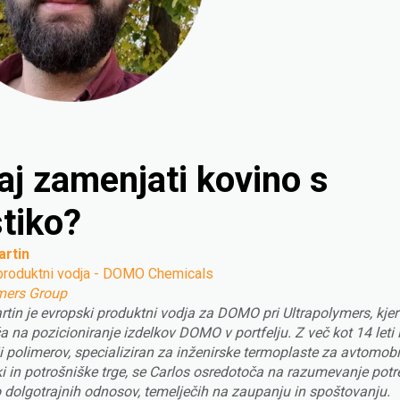
aj zamenjati kovino s
stiko?
artin
produktni vodja - DOMO Chemicals
mers Group
rtin je evropski produktni vodja za DOMO pri Ultrapolymers, kjer
 na pozicioniranje izdelkov DOMO v portfelju. Z več kot 14 leti 
ji polimerov, specializiran za inženirske termoplaste za avtomobi
i in potrošniške trge, se Carlos osredotoča na razumevanje potr
o dolgotrajnih odnosov, temelječih na zaupanju in spoštovanju.