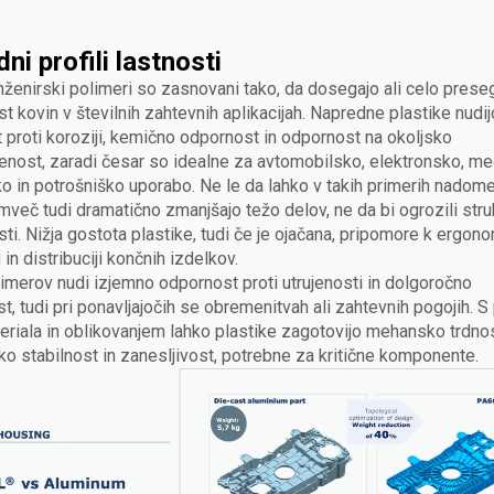
ni profili lastnosti
nženirski polimeri so zasnovani tako, da dosegajo ali celo prese
t kovin v številnih zahtevnih aplikacijah. Napredne plastike nudij
 proti koroziji, kemično odpornost in odpornost na okoljsko
jenost, zaradi česar so idealne za avtomobilsko, elektronsko, me
ko in potrošniško uporabo. Ne le da lahko v takih primerih nadome
mveč tudi dramatično zmanjšajo težo delov, ne da bi ogrozili stru
ti. Nižja gostota plastike, tudi če je ojačana, pripomore k ergonom
 in distribuciji končnih izdelkov.
limerov nudi izjemno odpornost proti utrujenosti in dolgoročno
st, tudi pri ponavljajočih se obremenitvah ali zahtevnih pogojih. S
eriala in oblikovanjem lahko plastike zagotovijo mehansko trdnos
o stabilnost in zanesljivost, potrebne za kritične komponente.