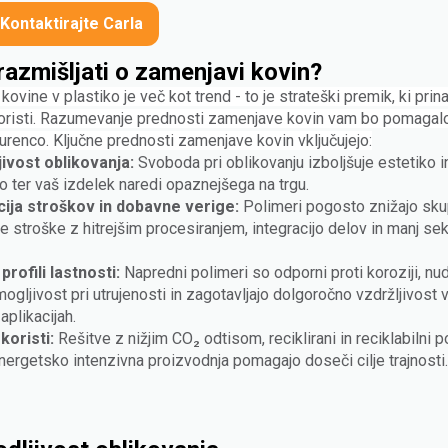
Kontaktirajte Carla
razmišljati o zamenjavi kovin?
kovine v plastiko je več kot trend - to je strateški premik, ki prin
 koristi. Razumevanje prednosti zamenjave kovin vam bo pomagalo
urenco. Ključne prednosti zamenjave kovin vključujejo:
jivost oblikovanja:
Svoboda pri oblikovanju izboljšuje estetiko i
o ter vaš izdelek naredi opaznejšega na trgu.
ija stroškov in dobavne verige:
Polimeri pogosto znižajo sk
 stroške z hitrejšim procesiranjem, integracijo delov in manj se
profili lastnosti:
Napredni polimeri so odporni proti koroziji, nud
ogljivost pri utrujenosti in zagotavljajo dolgoročno vzdržljivost 
aplikacijah.
koristi:
Rešitve z nižjim CO₂ odtisom, reciklirani in reciklabilni p
nergetsko intenzivna proizvodnja pomagajo doseči cilje trajnosti.