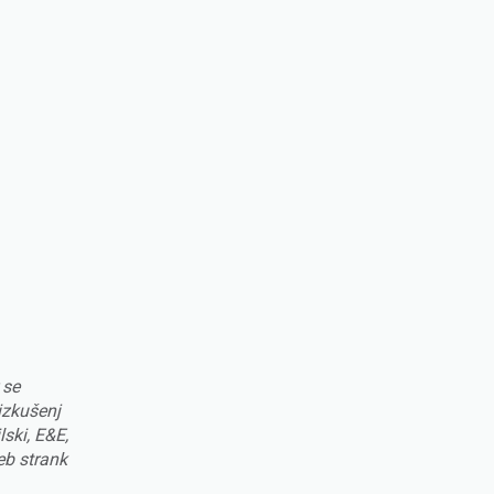
 se
izkušenj
lski, E&E,
eb strank