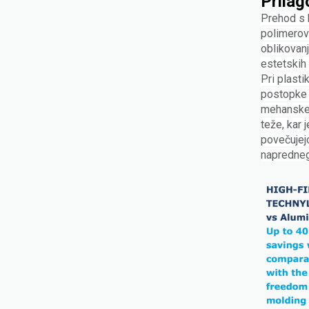
Prilag
Prehod s 
polimerov
oblikovanj
estetskih 
Pri plasti
postopke 
mehanske 
teže, kar 
povečujej
naprednega