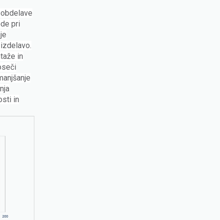
e obdelave
de pri
je
 izdelavo.
taže in
oseči
manjšanje
nja
sti in