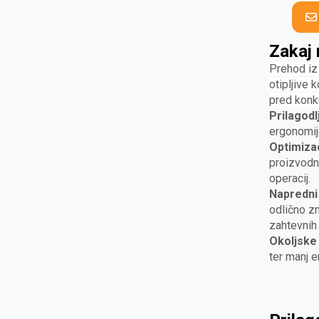
Zakaj 
Prehod iz 
otipljive
pred konk
Prilagodl
ergonomij
Optimizac
proizvodne
operacij.
Napredni 
odlično zm
zahtevnih 
Okoljske 
ter manj e