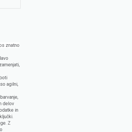
kos znatno
lavo
zamenjati,
boti
so agilni,
barvanje,
h delov
odatke in
ljučki.
ige. Z
jo