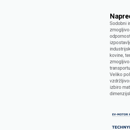
Napred
Sodobni i
zmogljivos
odpornost
izpostavl
industrijs
kovine, te
zmogljivos
transportu
Veliko po
vzdržljivo
izbiro mat
dimenzijsk