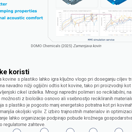
DOMO Chemicals (2025)
Zamenjava kovin
ke koristi
kovine s plastiko lahko igra ključno vlogo pri doseganju ciljev tra
ma navadno nižji ogljični odtis kot kovine, tako pri proizvodnji kot
vljenjski cikel izdelka. Mnogi napredni polimeri so reciklabilni, na
 možnosti z biološko osnovo ali vsebnostjo recikliranih material
a s plastiko je pogosto manj energetsko potratna kot pri kovinah
anjša okoljski vpliv. Z izbiro trajnostnih materialov in optimizaci
ranje lahko organizacije podpirajo pobude krožnega gospodarstva 
jo regulatorne zahteve.