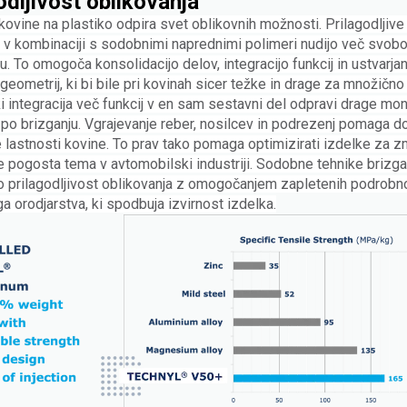
odljivost oblikovanja
kovine na plastiko odpira svet oblikovnih možnosti. Prilagodljiv
 v kombinaciji s sodobnimi naprednimi polimeri nudijo več svobo
u. To omogoča konsolidacijo delov, integracijo funkcij in ustvarjan
geometrij, ki bi bile pri kovinah sicer težke in drage za množično
ki integracija več funkcij v en sam sestavni del odpravi drage mon
po brizganju. Vgrajevanje reber, nosilcev in podrezenj pomaga d
lastnosti kovine. To prav tako pomaga optimizirati izdelke za z
je pogosta tema v avtomobilski industriji. Sodobne tehnike brizga
o prilagodljivost oblikovanja z omogočanjem zapletenih podrobno
 orodjarstva, ki spodbuja izvirnost izdelka.