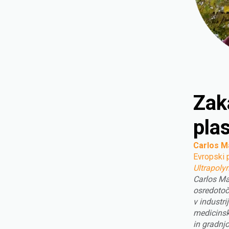
Zak
pla
Carlos M
Evropski 
Ultrapoly
Carlos Ma
osredotoča
v industri
medicinsk
in gradnj