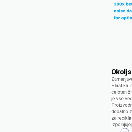
Okoljs
Zamenjava 
Plastika i
celoten ži
je vse več
Proizvodnj
dodatno zm
za recikli
izpolnjuje