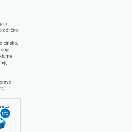
gajo
o odlično
dicinsko,
stijo
kturne
iji,
 pravo
t,