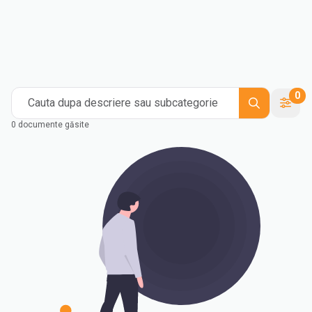
0
Cauta dupa descriere sau subcategorie
0 documente găsite