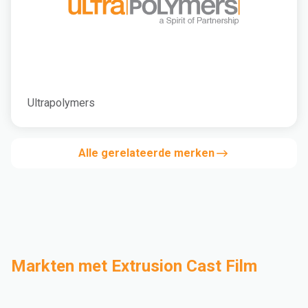
Ultrapolymers
Alle gerelateerde merken
Markten met Extrusion Cast Film
Compounderen
Industrieel
Medical and Healthcare
Mass Transportation
Flexible Packaging
Rigid Packaging
Consumer Goods
Building & Construction