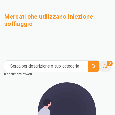
Mercati che utilizzano Iniezione
soffiaggio
Compounding
Industriale
Medical and Healthcare
Mass Transportation
Flexible Packaging
Rigid Packaging
Consumer Goods
Building & Construction
0
Cerca per descrizione o sub-categoria
0 documenti trovati