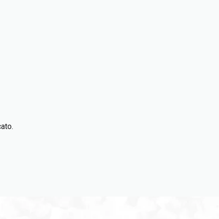
cato.