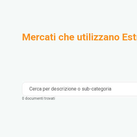
Mercati che utilizzano Es
Compounding
Industriale
Medical and Healthcare
Mass Transportation
Flexible Packaging
Rigid Packaging
Consumer Goods
Building & Construction
Cerca per descrizione o sub-categoria
0 documenti trovati