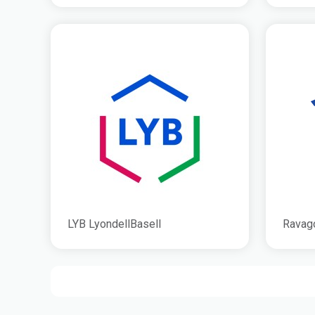
LYB LyondellBasell
Ravag