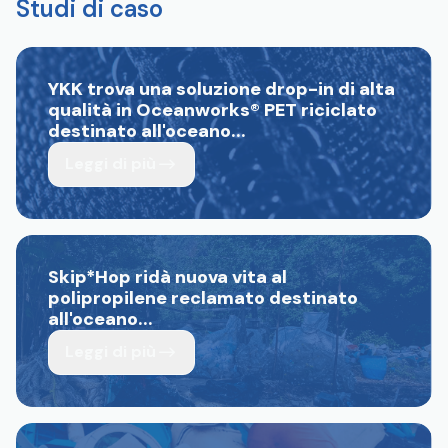
Studi di caso
YKK trova una soluzione drop-in di alta
qualità in Oceanworks
®
PET riciclato
destinato all'oceano...
Leggi di più
Skip*Hop ridà nuova vita al
polipropilene reclamato destinato
all'oceano...
Leggi di più