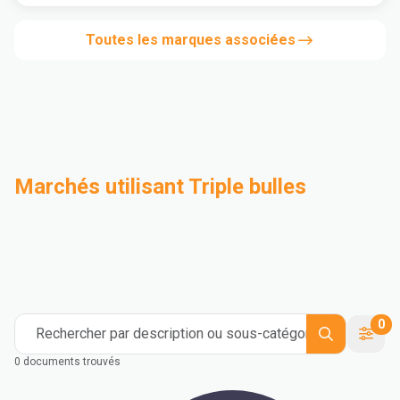
Toutes les marques associées
Marchés utilisant Triple bulles
Compoundage
Industriel
Medical and Healthcare
Mass Transportation
Flexible Packaging
Rigid Packaging
Consumer Goods
Building & Construction
0
Rechercher par description ou sous-catégorie
0 documents trouvés