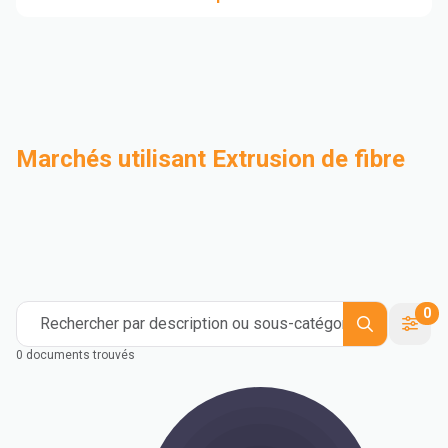
Marchés utilisant Extrusion de fibre
Compoundage
Industriel
Medical and Healthcare
Mass Transportation
Flexible Packaging
Rigid Packaging
Consumer Goods
Building & Construction
0
Rechercher par description ou sous-catégorie
0 documents trouvés