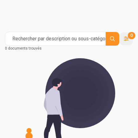
Compoundage
Industriel
Medical and Healthcare
Mass Transportation
Flexible Packaging
Rigid Packaging
Consumer Goods
Building & Construction
0
Rechercher par description ou sous-catégorie
0 documents trouvés