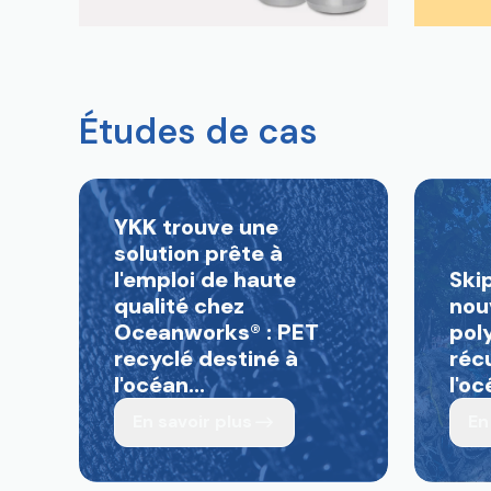
Études de cas
YKK trouve une
solution prête à
l'emploi de haute
Ski
qualité chez
nou
Oceanworks
®
: PET
pol
recyclé destiné à
réc
l'océan...
l'oc
En savoir plus
En