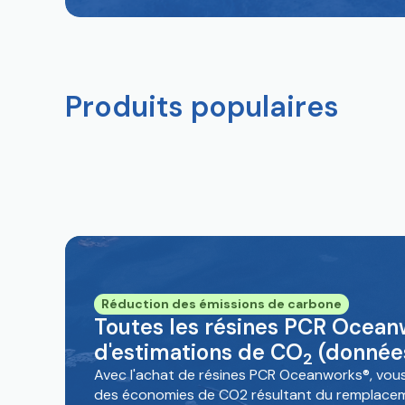
Produits populaires
Réduction des émissions de carbone
Toutes les résines PCR Ocea
d'estimations de CO
(données
2
Avec l'achat de résines PCR Oceanworks®, vou
des économies de CO2 résultant du remplacem