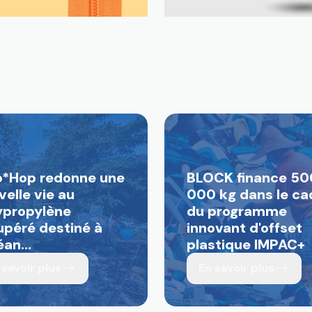
p*Hop redonne une
BLOCK finance 50
velle vie au
000 kg dans le ca
ypropylène
du programme
upéré destiné à
innovant d'offset
éan...
plastique IMPAC+
 savoir plus
En savoir plus