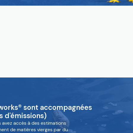
nworks® sont accompagnées
 d'émissions)
s avez accès à des estimations
ent de matières vierges par du