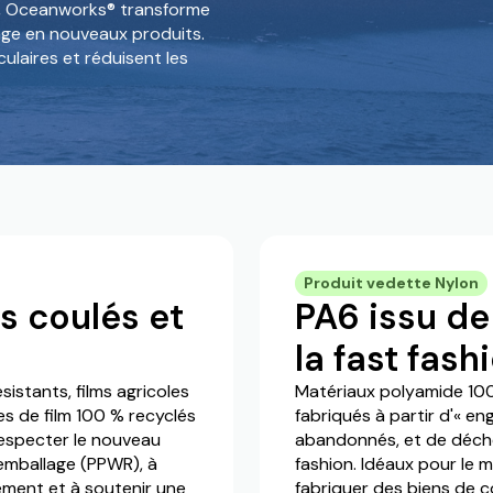
s, Oceanworks® transforme
age en nouveaux produits.
ulaires et réduisent les
Produit vedette Nylon
s coulés et
PA6 issu de
la fast fash
stants, films agricoles
Matériaux polyamide 10
es de film 100 % recyclés
fabriqués à partir d'« en
especter le nouveau
abandonnés, et de déchets
'emballage (PPWR), à
fashion. Idéaux pour le m
ement et à soutenir une
fabriquer des biens de 