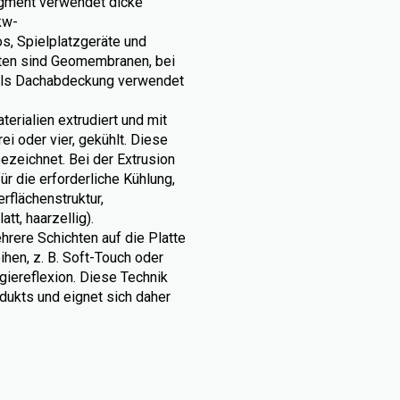
egment verwendet dicke
kw-
os, Spielplatzgeräte und
atten sind Geomembranen, bei
als Dachabdeckung verwendet
erialien extrudiert und mit
i oder vier, gekühlt. Diese
ezeichnet. Bei der Extrusion
ür die erforderliche Kühlung,
rflächenstruktur,
tt, haarzellig).
hrere Schichten auf die Platte
hen, z. B. Soft-Touch oder
giereflexion. Diese Technik
dukts und eignet sich daher