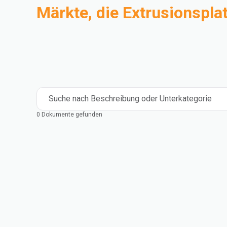
Märkte, die Extrusionspla
Compoundierung
Industrie
Medical and Healthcare
Mass Transportation
Flexible Packaging
Rigid Packaging
Consumer Goods
Building & Construction
Suche nach Beschreibung oder Unterkategorie
0 Dokumente gefunden