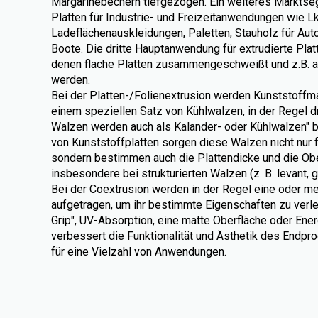
Margarinebechern tiefgezogen. Ein weiteres Markts
Platten für Industrie- und Freizeitanwendungen wie L
Ladeflächenauskleidungen, Paletten, Stauholz für Aut
Boote. Die dritte Hauptanwendung für extrudierte Pl
denen flache Platten zusammengeschweißt und z.B. 
werden.
Bei der Platten-/Folienextrusion werden Kunststoffmat
einem speziellen Satz von Kühlwalzen, in der Regel dre
Walzen werden auch als Kalander- oder Kühlwalzen" b
von Kunststoffplatten sorgen diese Walzen nicht nur f
sondern bestimmen auch die Plattendicke und die Obe
insbesondere bei strukturierten Walzen (z. B. levant, gla
Bei der Coextrusion werden in der Regel eine oder me
aufgetragen, um ihr bestimmte Eigenschaften zu verlei
Grip", UV-Absorption, eine matte Oberfläche oder Ener
verbessert die Funktionalität und Ästhetik des Endpro
für eine Vielzahl von Anwendungen.