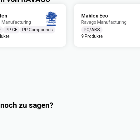
len
Mablex Eco
 Manufacturing
Ravago Manufacturing
F
PP GF
PP Compounds
PC/ABS
dukte
9 Produkte
 noch zu sagen?