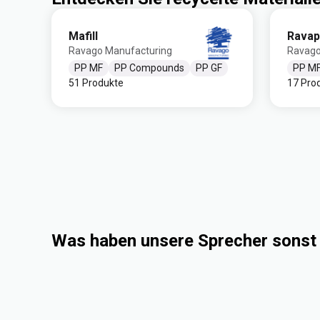
Mafill
Ravap
Ravago Manufacturing
Ravago
PP MF
PP Compounds
PP GF
PP M
51 Produkte
17 Pro
Was haben unsere Sprecher sonst