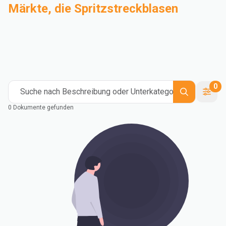
Märkte, die Spritzstreckblasen
Compoundierung
Industrie
Medical and Healthcare
Mass Transportation
Flexible Packaging
Rigid Packaging
Consumer Goods
Building & Construction
0
Suche nach Beschreibung oder Unterkategorie
0 Dokumente gefunden