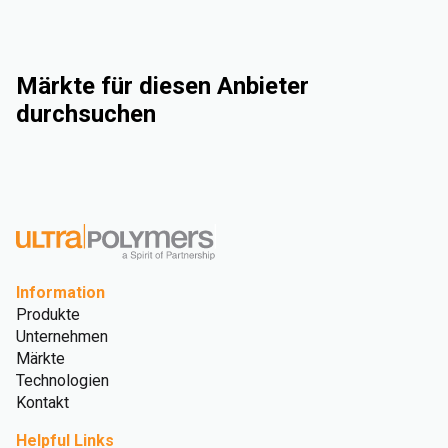
Märkte für diesen Anbieter
durchsuchen
Industrie
Automotive
Consumer Goods
Medical and Healthcare
Information
Produkte
Unternehmen
Märkte
Technologien
Kontakt
Helpful Links