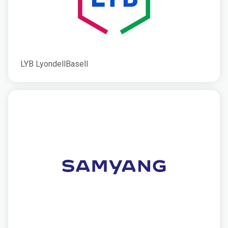
LYB LyondellBasell