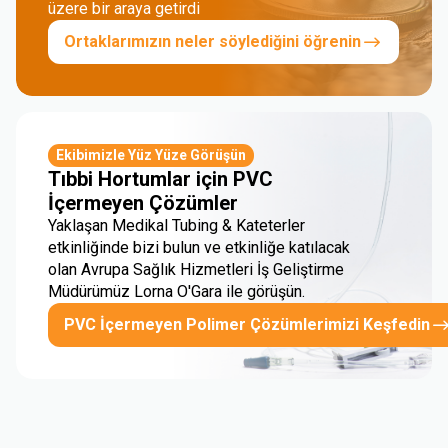
üzere bir araya getirdi
Ortaklarımızın neler söylediğini öğrenin
Ekibimizle Yüz Yüze Görüşün
Tıbbi Hortumlar için PVC
İçermeyen Çözümler
Yaklaşan Medikal Tubing & Kateterler
etkinliğinde bizi bulun ve etkinliğe katılacak
olan Avrupa Sağlık Hizmetleri İş Geliştirme
Müdürümüz Lorna O'Gara ile görüşün.
PVC İçermeyen Polimer Çözümlerimizi Keşfedin