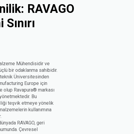
enilik: RAVAGO
 Sınırı
Malzeme Mühendisidir ve
üçlü bir odaklanma sahibidir.
iteknik Üniversitesinden
nufacturing Europe için
kte olup Ravapura® markası
 yönetmektedir. Bu
iliği teşvik etmeye yönelik
ş malzemelerin kullanımına
.
r dünyada RAVAGO, geri
onumunda. Çevresel