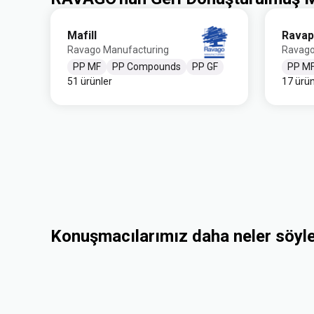
Mafill
Ravap
Ravago Manufacturing
Ravago
PP MF
PP Compounds
PP GF
PP M
51 ürünler
17 ürün
Konuşmacılarımız daha neler söyl