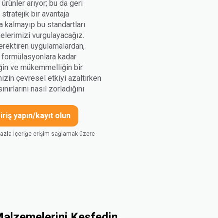
ürünler arıyor; bu da geri
tratejik bir avantaja
a kalmayıp bu standartları
elerimizi vurgulayacağız.
erektiren uygulamalardan,
ji formülasyonlara kadar
ğin ve mükemmelliğin bir
izin çevresel etkiyi azaltırken
ırlarını nasıl zorladığını
riş yapın/kayıt olun
fazla içeriğe erişim sağlamak üzere
alzemelerini Keşfedin