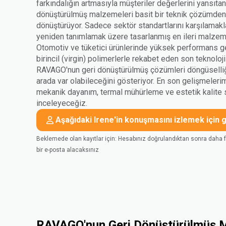
farkındalığın artmasıyla müşteriler değerlerini yansıtan 
dönüştürülmüş malzemeleri basit bir teknik çözümden s
dönüştürüyor. Sadece sektör standartlarını karşılamakl
yeniden tanımlamak üzere tasarlanmış en ileri malzem
Otomotiv ve tüketici ürünlerinde yüksek performans g
birincil (virgin) polimerlerle rekabet eden son teknolo
RAVAGO'nun geri dönüştürülmüş çözümleri döngüselli
arada var olabileceğini gösteriyor. En son gelişmelerim
mekanik dayanım, termal mühürleme ve estetik kalite sın
inceleyeceğiz.
Aşağıdaki Irene'in konuşmasını izlemek için gi
Beklemede olan kayıtlar için: Hesabınız doğrulandıktan sonra daha 
bir e-posta alacaksınız
RAVAGO'nun Geri Dönüştürülmüş M