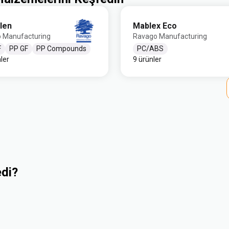
len
Mablex Eco
 Manufacturing
Ravago Manufacturing
F
PP GF
PP Compounds
PC/ABS
ler
9 ürünler
edi?