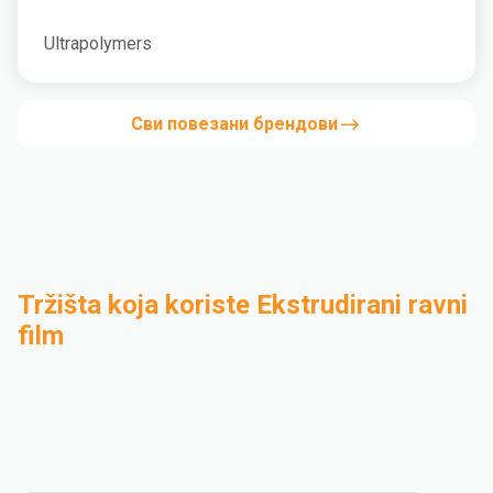
Ultrapolymers
Сви повезани брендови
Tržišta koja koriste Ekstrudirani ravni
film
Industrijski
Kompaundiranje
Medical and Healthcare
Mass Transportation
Flexible Packaging
Rigid Packaging
Consumer Goods
Building & Construction