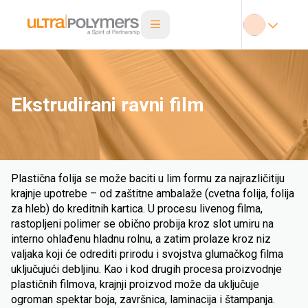
Ekstrudirani ravni film
Plastična folija se može baciti u lim formu za najrazličitiju
krajnje upotrebe – od zaštitne ambalaže (cvetna folija, folija
za hleb) do kreditnih kartica. U procesu livenog filma,
rastopljeni polimer se obično probija kroz slot umiru na
interno ohlađenu hladnu rolnu, a zatim prolaze kroz niz
valjaka koji će odrediti prirodu i svojstva glumačkog filma
uključujući debljinu. Kao i kod drugih procesa proizvodnje
plastičnih filmova, krajnji proizvod može da uključuje
ogroman spektar boja, završnica, laminacija i štampanja.