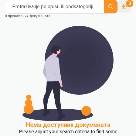
0
Pretraživanje po opisu ili podkategoriji
0 пронађених докумената
Нема доступних докумената
Please adjust your search criteria to find some