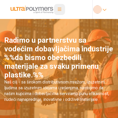
Radimo u partnerstvu sa
vodećim dobavljačima industrije
%%da bismo obezbedili
materijale za svaku primenu
plastike.%%
Naš cilj - sa širokom distributivnom mrežom, izuzetnim
ljudima sa izuzetnim idejama i rešenjima, nastojimo da
našim kupcima i dobavljačima serviramo punu efikasnost,
nudeći najnaprednije, inovativne i održive materijale.