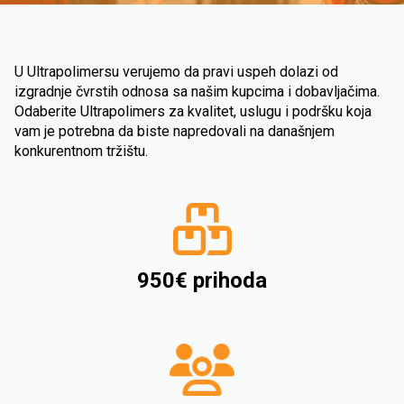
U Ultrapolimersu verujemo da pravi uspeh dolazi od
izgradnje čvrstih odnosa sa našim kupcima i dobavljačima.
Odaberite Ultrapolimers za kvalitet, uslugu i podršku koja
vam je potrebna da biste napredovali na današnjem
konkurentnom tržištu.
950€ prihoda