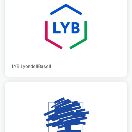
LYB LyondellBasell