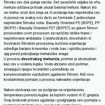
filmsku cev dok putuje naviše. Set sasečelih valjaka na vrhu
mehura održava pritisak unutar balona/mehura. Nakon što
se mehur sruši dva sloja se ili urolavaju kao neprekidna cev
ili prorezi na svakoj ivici da bi se formirale 2 jednoslojne
neprekidne filmske rolne. Biaxially Oriented PE (BOPE), PP
(BOPP) i Biaxially Oriented PET (BOPET) su glavni filmovi
proizvedeni ovim procesom za različite oblike hrane i
neprehovane ambalaže. U jednostrukim, dvostrukim ili
trostrukim filmskim procesima, količina orijentacije
određuje barijeru kiseonika i vode, kao i optičku jasnoću i
sjaj pored poboljšanja mehaničke snage.
U procesu
dvostrukog mehurića
, polimer je ekstrudiran
kao cev u vodenu kupku. Voda ubrzano utoli polimer,
smanjujući njegov kristalitet u poređenju sa
konvencionalnim vazdušnim ugašenim filmom. Niži nivo
kristaliniteta pomaže u procesu naknadne orijentacije.
Nakon utolivanja cev se podgreje na orijentacionu
temperaturu pomoću kupke sa toplom vodom ili IC grejača.
Ovaj dvokorak proces ugušenja i podgrejanja cevi pomaže u