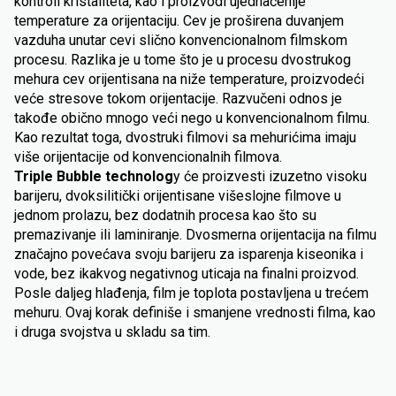
kontroli kristaliteta, kao i proizvodi ujednačenije
temperature za orijentaciju. Cev je proširena duvanjem
vazduha unutar cevi slično konvencionalnom filmskom
procesu. Razlika je u tome što je u procesu dvostrukog
mehura cev orijentisana na niže temperature, proizvodeći
veće stresove tokom orijentacije. Razvučeni odnos je
takođe obično mnogo veći nego u konvencionalnom filmu.
Kao rezultat toga, dvostruki filmovi sa mehurićima imaju
više orijentacije od konvencionalnih filmova.
Triple Bubble technolog
y će proizvesti izuzetno visoku
barijeru, dvoksilitički orijentisane višeslojne filmove u
jednom prolazu, bez dodatnih procesa kao što su
premazivanje ili laminiranje. Dvosmerna orijentacija na filmu
značajno povećava svoju barijeru za isparenja kiseonika i
vode, bez ikakvog negativnog uticaja na finalni proizvod.
Posle daljeg hlađenja, film je toplota postavljena u trećem
mehuru. Ovaj korak definiše i smanjene vrednosti filma, kao
i druga svojstva u skladu sa tim.