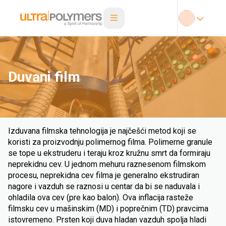
Duvani film
Izduvana filmska tehnologija je najčešći metod koji se
koristi za proizvodnju polimernog filma. Polimerne granule
se tope u ekstruderu i teraju kroz kružnu smrt da formiraju
neprekidnu cev. U jednom mehuru raznesenom filmskom
procesu, neprekidna cev filma je generalno ekstrudiran
nagore i vazduh se raznosi u centar da bi se naduvala i
ohladila ova cev (pre kao balon). Ova inflacija rasteže
filmsku cev u mašinskim (MD) i poprečnim (TD) pravcima
istovremeno. Prsten koji duva hladan vazduh spolja hladi