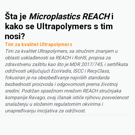
Šta je
Microplastics REACH
i
kako se Ultrapolymers s tim
nosi?
Tim za kvalitet Ultrapolymers
Tim za kvalitet Ultrapolymers, sa stručnim znanjem u
oblasti usklađenosti sa REACH i RoHS, propisa za
zdravstvenu zaštitu kao što je MDR 2017/745, i sertifikata
održivosti uključujući EcoVadis, ISCC i RecyClass,
fokusiran je na obezbeđivanje najviših standarda
bezbednosti proizvoda i odgovornosti prema životnoj
sredini. Podržan opsežnom mrežom REACH stručnjaka
kompanije Ravago, ovaj članak ističe njihovu posvećenost
snalaženju u složenim regulatornim okvirima i
unapređivanju inicijativa za održivost.