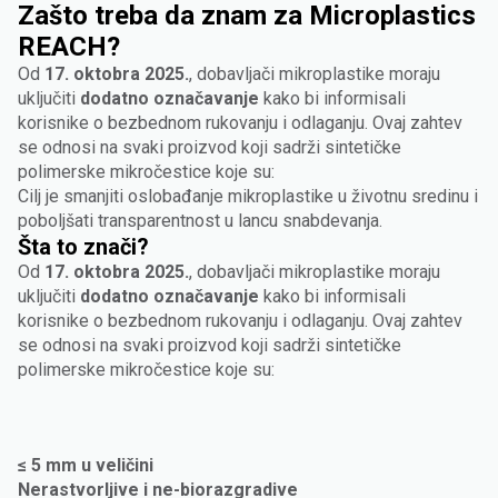
Zašto treba da znam za Microplastics
REACH?
Od
17. oktobra 2025.
, dobavljači mikroplastike moraju
uključiti
dodatno označavanje
kako bi informisali
korisnike o bezbednom rukovanju i odlaganju. Ovaj zahtev
se odnosi na svaki proizvod koji sadrži sintetičke
polimerske mikročestice koje su:
Cilj je smanjiti oslobađanje mikroplastike u životnu sredinu i
poboljšati transparentnost u lancu snabdevanja.
Šta to znači?
Od
17. oktobra 2025.
, dobavljači mikroplastike moraju
uključiti
dodatno označavanje
kako bi informisali
korisnike o bezbednom rukovanju i odlaganju. Ovaj zahtev
se odnosi na svaki proizvod koji sadrži sintetičke
polimerske mikročestice koje su:
≤ 5 mm u veličini
Nerastvorljive i ne-biorazgradive