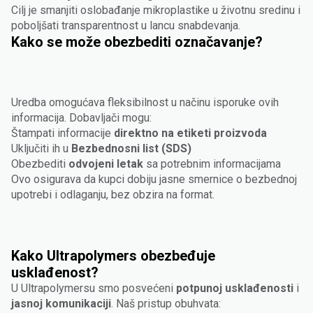
Cilj je smanjiti oslobađanje mikroplastike u životnu sredinu i
poboljšati transparentnost u lancu snabdevanja.
Kako se može obezbediti označavanje?
Uredba omogućava fleksibilnost u načinu isporuke ovih
informacija. Dobavljači mogu:
Štampati informacije
direktno na etiketi proizvoda
Uključiti ih u
Bezbednosni list (SDS)
Obezbediti
odvojeni letak
sa potrebnim informacijama
Ovo osigurava da kupci dobiju jasne smernice o bezbednoj
upotrebi i odlaganju, bez obzira na format.
Kako Ultrapolymers obezbeđuje
usklađenost?
U Ultrapolymersu smo posvećeni
potpunoj usklađenosti
i
jasnoj komunikaciji
. Naš pristup obuhvata: