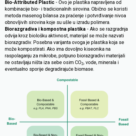
Bio-Attributed Plastic
- Ovo je plastika napravljena od
kombinacije bio- i tradicionalnih sirovina. Obično se koristi
metoda masenog bilansa za praćenje i potvrđivanje nivoa
obnovljivih sirovina koje su ušle u izradu polimera.
Biorazgradiva i kompostna plastika
- Ako se razgradnja
odvija kroz biološku aktivnost, materijal se može nazvati
biorazgradiv. Posebna varijanta ovoga je plastika koja se
može kompostirati. Ako ima dovoljno kiseonika na
raspolaganju za mikrobe, potpuno biorazgradivi materijali
ne ostavljaju ništa iza sebe osim CO
, vode, minerala i
2
eventualno sporije degradirajuće biomase.