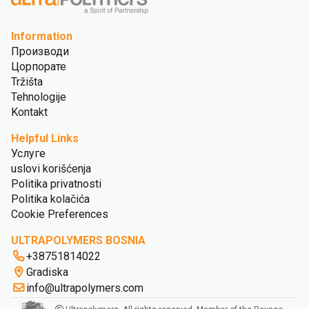
Information
Производи
Цорпорате
Tržišta
Tehnologije
Kontakt
Helpful Links
Услуге
uslovi korišćenja
Politika privatnosti
Politika kolačića
Cookie Preferences
ULTRAPOLYMERS BOSNIA
+38751814022
Gradiska
info@ultrapolymers.com