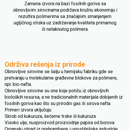
Zamena izvora na bazi fosilnih goriva sa
obnovljivim sirovinama podržava kružnu ekonomiju i
rezultira polimerima sa značajnim smanjenjem
ugljičnog otiska uz zadržavanje kvaliteta primarnog
ili netaknutog polimera.
Održiva rešenja iz prirode
Obnovljive sirovine se šalju u hemijsku fabriku gde se
pretvaraju u molekularne građevne blokove za polimere,
npr. bio-nafta.
Obnovljive sirovine su one koje potiču iz obnovljivih
bioloških resursa, a ne tradicionalnih materijala dobijenih iz
fosilnih goriva kao što su prirodni gas ili sirova nafta.
Primeri izvora uključuju:
Skrob od kukuruza, šećerne trske ili kukuruza
Visoko ulje, nusproizvod proizvodnje papira od borova
Organski otpad iz prehrambene i ugostiteljske industrije