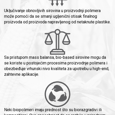
Uključivanje obnovljivih sirovina u proizvodnji polimera
može pomoći da se smanji ugljenični otisak finalnog
proizvoda od proizvoda napravljenog od netaknute plastike.
Sa pristupom mass balansa, bio-based sirovine mogu da
se koriste u postojećim procesima proizvodnje polimera i
obezbeđuje vrhunski nivo kvaliteta za upotrebu u high-end,
zahtevne aplikacije.
Neki biopolimeri imaju prednost što su biorazgradivi ili