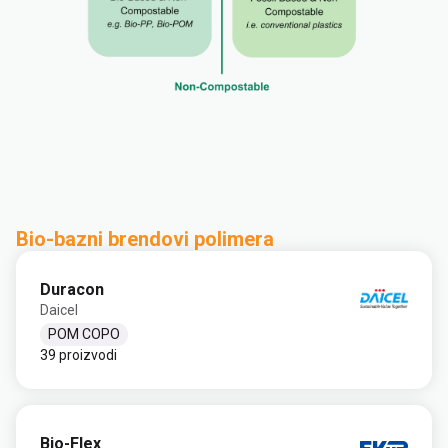
Bio-bazni brendovi polimera
Duracon
Daicel
POM COPO
39 proizvodi
Bio-Flex