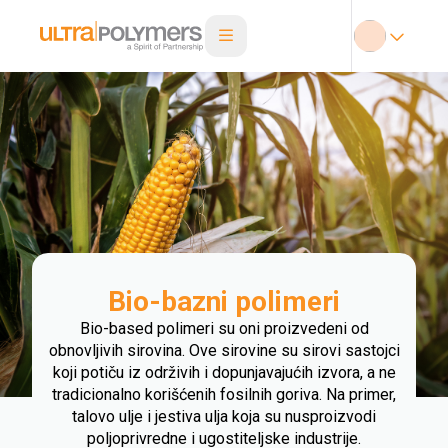
Bio-bazni polimeri
Bio-based polimeri su oni proizvedeni od
obnovljivih sirovina. Ove sirovine su sirovi sastojci
koji potiču iz održivih i dopunjavajućih izvora, a ne
tradicionalno korišćenih fosilnih goriva. Na primer,
talovo ulje i jestiva ulja koja su nusproizvodi
poljoprivredne i ugostiteljske industrije.