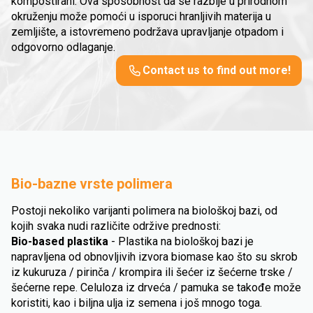
kompostirani. Ova sposobnost da se razbije u prirodnom
okruženju može pomoći u isporuci hranljivih materija u
zemljište, a istovremeno podržava upravljanje otpadom i
odgovorno odlaganje.
Contact us to find out more!
Bio-bazne vrste polimera
Postoji nekoliko varijanti polimera na biološkoj bazi, od
kojih svaka nudi različite održive prednosti:
Bio-based plastika
- Plastika na biološkoj bazi je
napravljena od obnovljivih izvora biomase kao što su skrob
iz kukuruza / pirinča / krompira ili šećer iz šećerne trske /
šećerne repe. Celuloza iz drveća / pamuka se takođe može
koristiti, kao i biljna ulja iz semena i još mnogo toga.