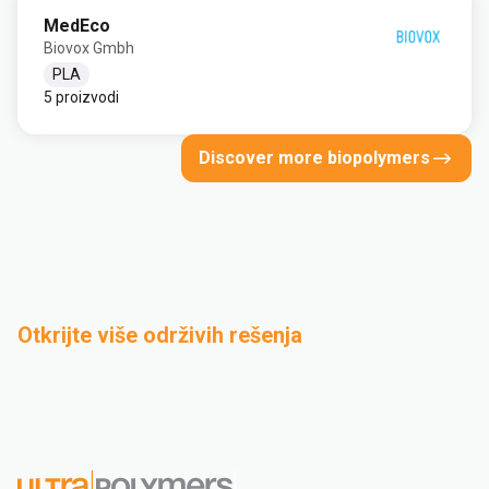
MedEco
Biovox Gmbh
PLA
5 proizvodi
Discover more biopolymers
Otkrijte više održivih rešenja
Dizajn za održivost
Mehaničko
Napredno
Речник
recikliranje
recikliranje
одрживости