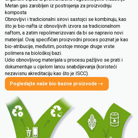
Metan gas zarobljen iz postrojenja za proizvodnju
komposta
Obnovljivi i tradicionalni sirovi sastojci se kombinuju, kao
što je bio-nafta iz obnovljivih izvora sa tradicionalnom
naftom, a zatim repolimerizovani da bi se napravio novi
materijal. Ovaj specifičan proizvodni proces poznat je kao
bio-atribucije, međutim, postoje mnoge druge vrste
polimera na biološkoj bazi.
Udio obnovljivog materijala u procesu pažljivo se prati i
dokumentuje u cijelom lancu snabdijevanja (koristeći
nezavisnu akreditaciju kao što je ISCC).
Pogledajte naše bio-bazne proizvode