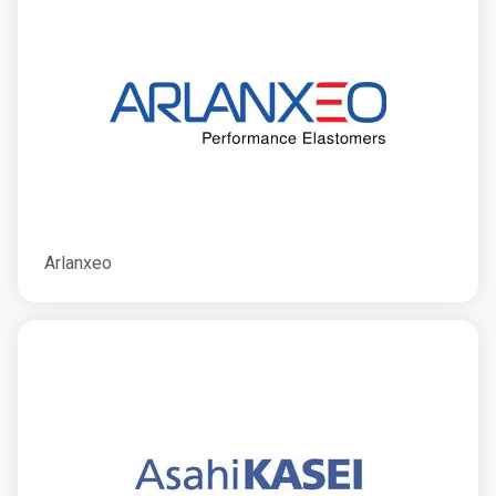
Arlanxeo