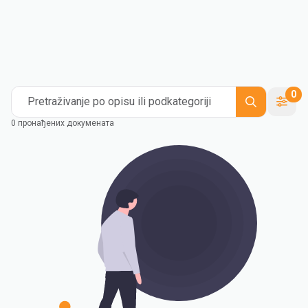
0
Pretraživanje po opisu ili podkategoriji
0 пронађених докумената