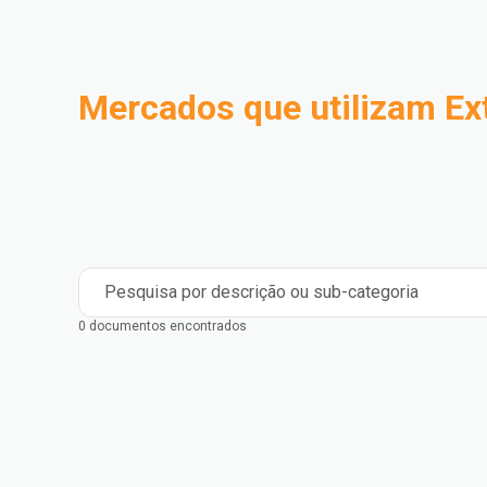
Mercados que utilizam Ex
Compostos
Industrial
Medical and Healthcare
Mass Transportation
Flexible Packaging
Rigid Packaging
Consumer Goods
Building & Construction
Pesquisa por descrição ou sub-categoria
0 documentos encontrados