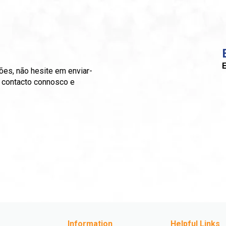
E
ões, não hesite em enviar-
m contacto connosco e
Information
Helpful Links