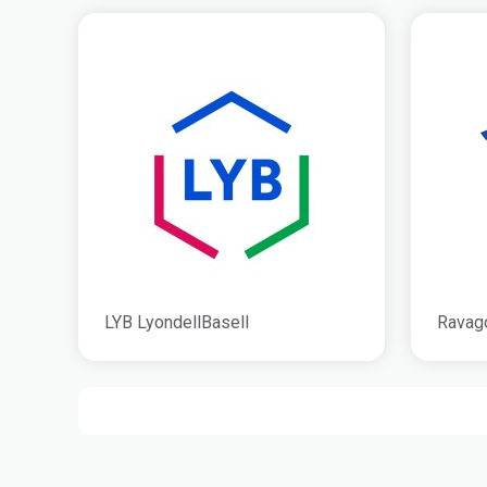
LYB LyondellBasell
Ravag