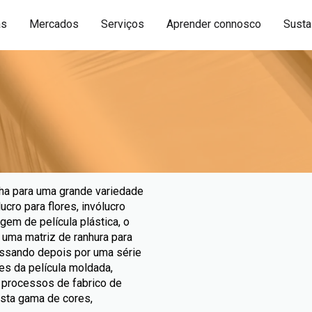
as
Mercados
Serviços
Aprender connosco
Sustai
lha para uma grande variedade
cro para flores, invólucro
gem de película plástica, o
 uma matriz de ranhura para
passando depois por uma série
es da película moldada,
 processos de fabrico de
vasta gama de cores,