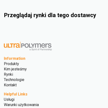
Przeglądaj rynki dla tego dostawcy
Przemysłowy
Consumer Goods
Electrical & Electronics
Rigid Packaging
Information
Produkty
Kim jesteśmy
Rynki
Technologie
Kontakt
Helpful Links
Usługi
Warunki użytkowania