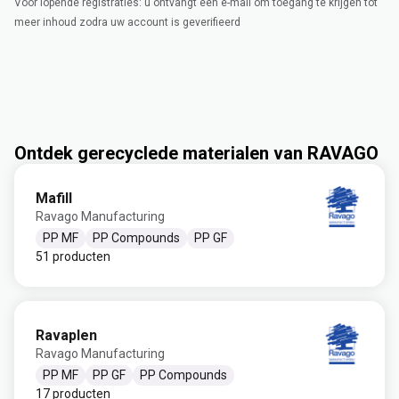
Voor lopende registraties: u ontvangt een e-mail om toegang te krijgen tot
meer inhoud zodra uw account is geverifieerd
Ontdek gerecyclede materialen van RAVAGO
Mafill
Ravago Manufacturing
PP MF
PP Compounds
PP GF
51 producten
Ravaplen
Ravago Manufacturing
PP MF
PP GF
PP Compounds
17 producten