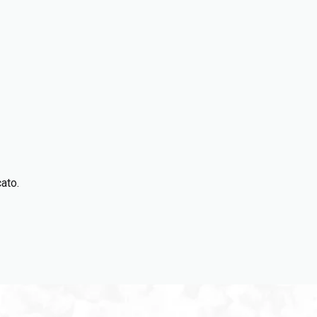
cato.