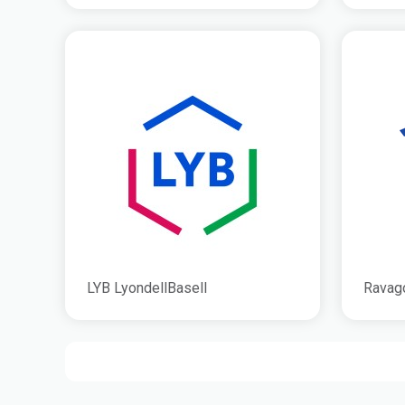
LYB LyondellBasell
Ravag