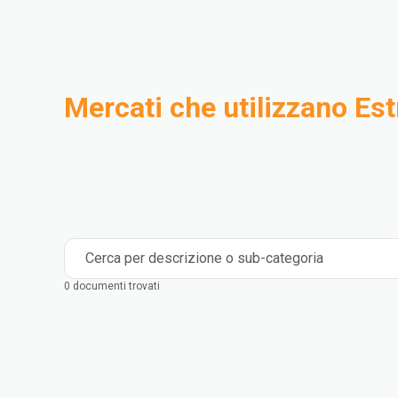
Mercati che utilizzano Es
Compounding
Industriale
Medical and Healthcare
Mass Transportation
Flexible Packaging
Rigid Packaging
Consumer Goods
Building & Construction
Cerca per descrizione o sub-categoria
0 documenti trovati