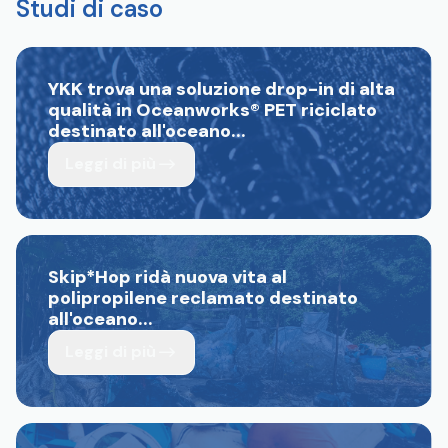
Studi di caso
YKK trova una soluzione drop-in di alta
qualità in Oceanworks
®
PET riciclato
destinato all'oceano...
Leggi di più
Skip*Hop ridà nuova vita al
polipropilene reclamato destinato
all'oceano...
Leggi di più