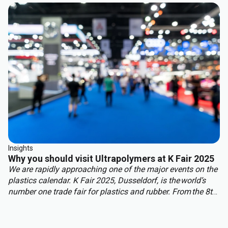
best of both worlds: structural integrity, weight reduction,
corrosion resistance, and cost efficiency.
Insights
Why you should visit Ultrapolymers at K Fair 2025
We are rapidly approaching one of the major events on the
plastics calendar. K Fair 2025, Dusseldorf, is the world’s
number one trade fair for plastics and rubber. From the 8th
to 15th of October over 3,000 international exhibitors will
fill the halls of Messe Düsseldorf, attracting over 177,000
visitors from across the globe.