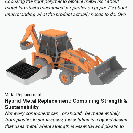
Choosing the right polymer to replace metal isn’t about
matching steel’s mechanical properties on paper. It’s about
understanding what the product actually needs to do. Over-
engineering a polymer choice can lead to unnecessary
cost, complexity, and missed opportunities. Instead, the
focus should be on aligning material capabilities with
application demands: mechanical performance, chemical
resistance, ergonomics, haptics, and sustainability.
Metal Replacement
Hybrid Metal Replacement: Combining Strength &
Sustainability
Not every component can—or should—be made entirely
from plastic. In some cases, the solution is a hybrid design
that uses metal where strength is essential and plastic to
benefit from other properties. This approach delivers the